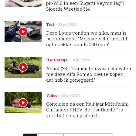
pk-W16 in een Bugatti Veyron lag” |
Sjoerds Weetjes 514
Test
22 jul 2026
Deze Lotus vonden we niks, maar is
nu veranderd: “Megaverschil met dit
optiepakket van 15.000 euro”
Uw Garage
18 jul 2026
Allard (23): “Garagisten waarschuwden
me deze Alfa Romeo niet te kopen,
dat heb ik genegeerd”
Video
15 jul 2026
Conclusie na een half jaar Mitsubishi
Outlander PHEV: de ‘Foutlander’ is
veel beter dan je denkt