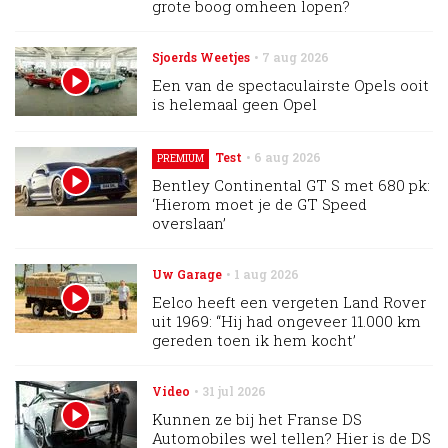
grote boog omheen lopen?
Sjoerds Weetjes
7 aug 2026
Een van de spectaculairste Opels ooit
is helemaal geen Opel
Test
6 aug 2026
PREMIUM
Bentley Continental GT S met 680 pk:
‘Hierom moet je de GT Speed
overslaan’
Uw Garage
1 aug 2026
Eelco heeft een vergeten Land Rover
uit 1969: “Hij had ongeveer 11.000 km
gereden toen ik hem kocht’
Video
31 jul 2026
Kunnen ze bij het Franse DS
Automobiles wel tellen? Hier is de DS