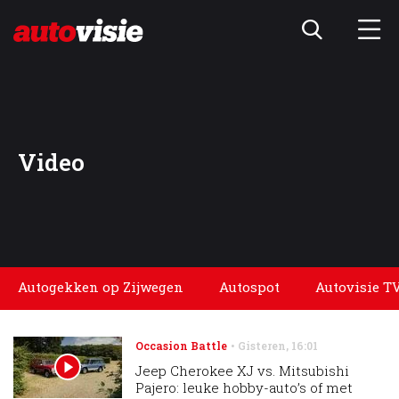
Video
Autogekken op Zijwegen
Autospot
Autovisie T
Occasion Battle
Gisteren
,
16:01
Jeep Cherokee XJ vs. Mitsubishi
Pajero: leuke hobby-auto’s of met