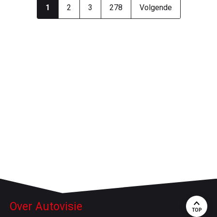
1
2
3
278
Volgende
Over Autovisie
TOP