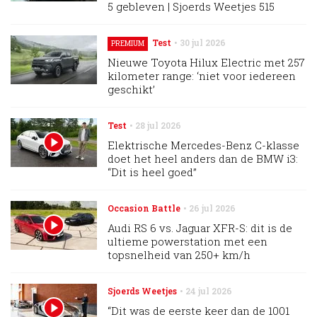
5 gebleven | Sjoerds Weetjes 515
Test
30 jul 2026
PREMIUM
Nieuwe Toyota Hilux Electric met 257
kilometer range: ‘niet voor iedereen
geschikt’
Test
28 jul 2026
Elektrische Mercedes-Benz C-klasse
doet het heel anders dan de BMW i3:
“Dit is heel goed”
Occasion Battle
26 jul 2026
Audi RS 6 vs. Jaguar XFR-S: dit is de
ultieme powerstation met een
topsnelheid van 250+ km/h
Sjoerds Weetjes
24 jul 2026
“Dit was de eerste keer dan de 1001