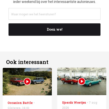
ieder weekend bij over het interessantste autonieuws.
Doen we!
Ook interessant
Sjoerds Weetjes
7 aug
Occasion Battle
2026
Gisteren
,
16:01