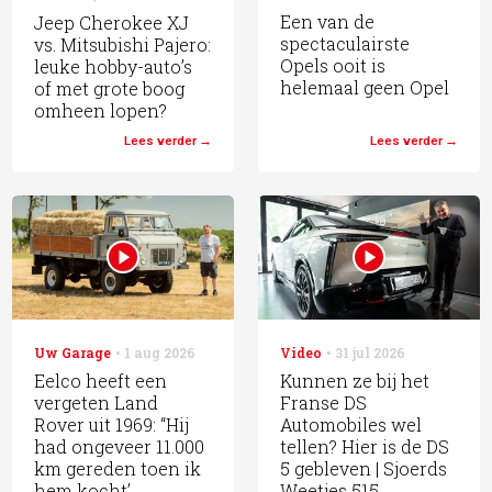
Een van de
Jeep Cherokee XJ
spectaculairste
vs. Mitsubishi Pajero:
Opels ooit is
leuke hobby-auto’s
helemaal geen Opel
of met grote boog
omheen lopen?
Lees verder
Lees verder
Uw Garage
1 aug 2026
Video
31 jul 2026
Eelco heeft een
Kunnen ze bij het
vergeten Land
Franse DS
Rover uit 1969: “Hij
Automobiles wel
had ongeveer 11.000
tellen? Hier is de DS
km gereden toen ik
5 gebleven | Sjoerds
hem kocht’
Weetjes 515