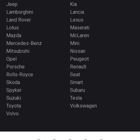
Jeep
Kia
Lamborghini
Lancia
Land Rover
Lexus
Lotus
Maserati
Mazda
McLaren
Mercedes-Benz
Mini
Mitsubishi
Nissan
Opel
Peugeot
Porsche
Renault
Rolls-Royce
Seat
Skoda
Smart
Spyker
Subaru
Suzuki
Tesla
Toyota
Volkswagen
Volvo