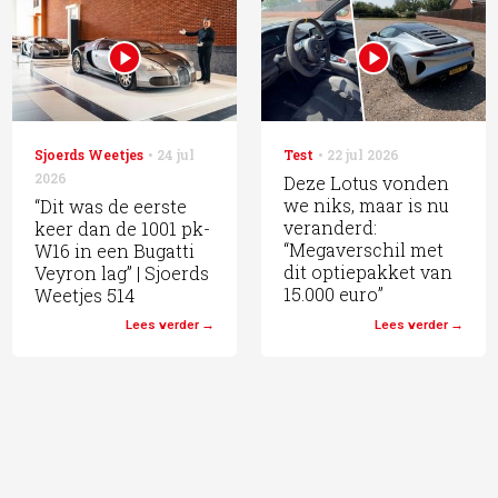
Sjoerds Weetjes
24 jul
Test
22 jul 2026
2026
Deze Lotus vonden
we niks, maar is nu
“Dit was de eerste
veranderd:
keer dan de 1001 pk-
“Megaverschil met
W16 in een Bugatti
dit optiepakket van
Veyron lag” | Sjoerds
15.000 euro”
Weetjes 514
Lees verder
Lees verder