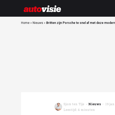
Home
»
Nieuws
»
Britten zijn Porsche te snel af met deze moder
Sjors ten Tije
Nieuws
19 jan
Leestijd: 4 minuten