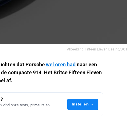
Afbeelding: Fifteen Eleven Desing/DG
eruchten dat Porsche
wel oren had
naar een
de compacte 914. Het Britse Fifteen Eleven
el af.
d?
Instellen →
n vind onze tests, primeurs en