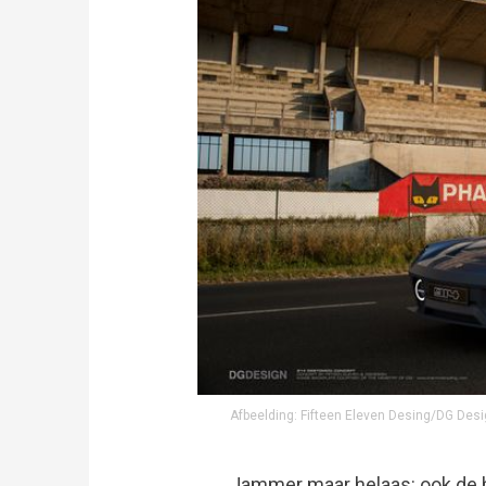
Afbeelding: Fifteen Eleven Desing/DG Des
Jammer maar helaas: ook de 