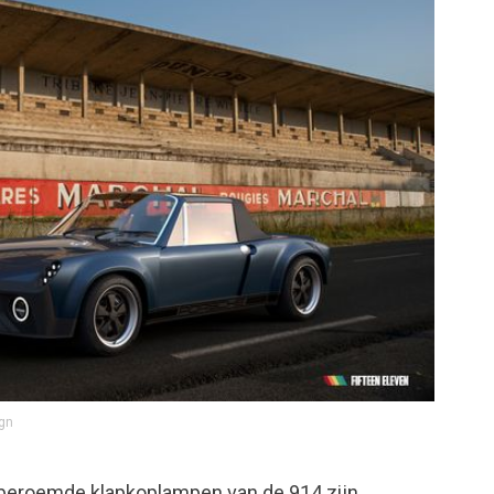
ign
beroemde klapkoplampen van de 914 zijn