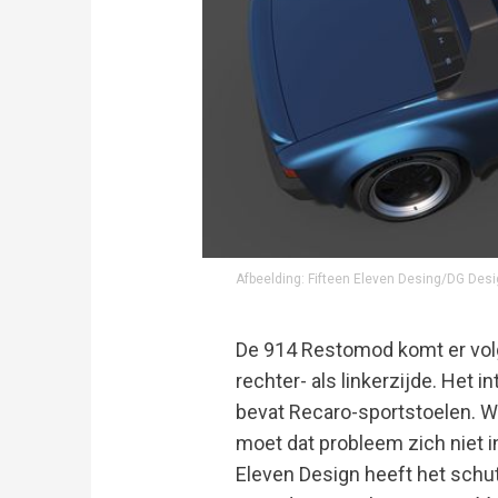
Afbeelding: Fifteen Eleven Desing/DG Des
De 914 Restomod komt er vol
rechter- als linkerzijde. Het in
bevat Recaro-sportstoelen. Wa
moet dat probleem zich niet i
Eleven Design heeft het schut