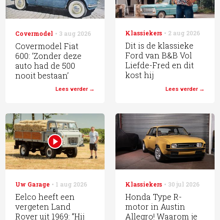
Klassiekers
2 aug 2026
Covermodel
3 aug 2026
Dit is de klassieke
Covermodel Fiat
Ford van B&B Vol
600: ‘Zonder deze
Liefde-Fred en dit
auto had de 500
kost hij
nooit bestaan’
Lees verder
Lees verder
Uw Garage
1 aug 2026
Klassiekers
30 jul 2026
Eelco heeft een
Honda Type R-
vergeten Land
motor in Austin
Rover uit 1969: “Hij
Allegro! Waarom je