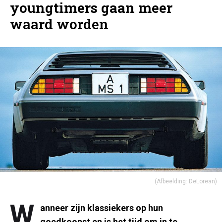
youngtimers gaan meer
waard worden
(Afbeelding: DeLorean)
W
anneer zijn klassiekers op hun
goedkoopst en is het tijd om in te