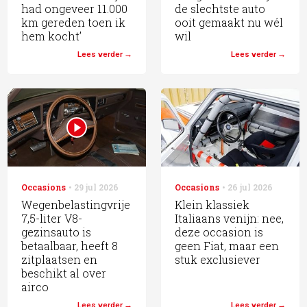
had ongeveer 11.000
de slechtste auto
km gereden toen ik
ooit gemaakt nu wél
hem kocht’
wil
Lees verder
Lees verder
Occasions
29 jul 2026
Occasions
26 jul 2026
Wegenbelastingvrije
Klein klassiek
7,5-liter V8-
Italiaans venijn: nee,
gezinsauto is
deze occasion is
betaalbaar, heeft 8
geen Fiat, maar een
zitplaatsen en
stuk exclusiever
beschikt al over
airco
Lees verder
Lees verder