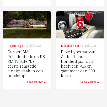
Reportage
23 jul 2026
Klassiekers
11 jul 2026
Citroën SM
Deze hypercar van
Présidentielle en DS
Audi is bijna
SM Tribute: ‘De
honderd jaar oud,
eerste remactie
heeft een V16 en
eindigt vaak in een
gaat meer dan 300
noodstop’
km/h
Lees verder
Lees verder