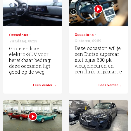
Occasions
Occasions
Gisteren
,
09:59
Vandaag
,
08:23
Deze occasion wil je:
Grote en luxe
een Duitse supercar
elektro-SUV voor
met bijna 600 pk,
bereikbaar bedrag:
vleugeldeuren en
deze occasion ligt
een flink prijskaartje
goed op de weg
Lees verder
Lees verder