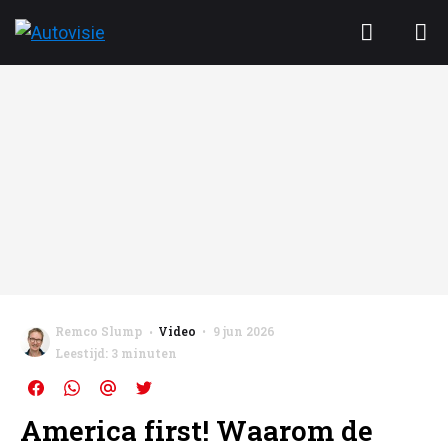
Remco Slump
Video
9 jun 2026
Leestijd: 3 minuten
America first! Waarom de