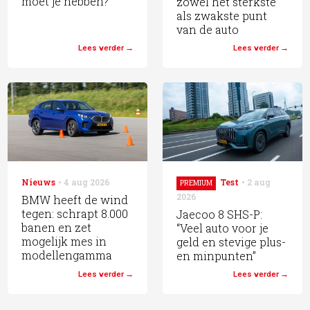
moet je hebben?
zowel het sterkste
als zwakste punt
van de auto
Lees verder
Lees verder
Nieuws
4 aug 2026
Test
2 aug
PREMIUM
2026
BMW heeft de wind
tegen: schrapt 8.000
Jaecoo 8 SHS-P:
banen en zet
“Veel auto voor je
mogelijk mes in
geld en stevige plus-
modellengamma
en minpunten”
Lees verder
Lees verder