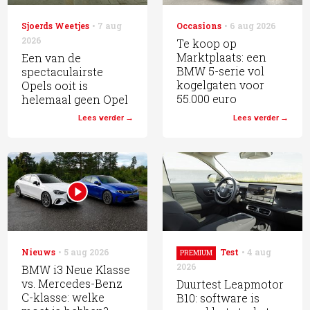
Sjoerds Weetjes
7 aug
Occasions
6 aug 2026
2026
Te koop op
Marktplaats: een
Een van de
BMW 5-serie vol
spectaculairste
kogelgaten voor
Opels ooit is
55.000 euro
helemaal geen Opel
Lees verder
Lees verder
Nieuws
5 aug 2026
Test
4 aug
PREMIUM
2026
BMW i3 Neue Klasse
vs. Mercedes-Benz
Duurtest Leapmotor
C-klasse: welke
B10: software is