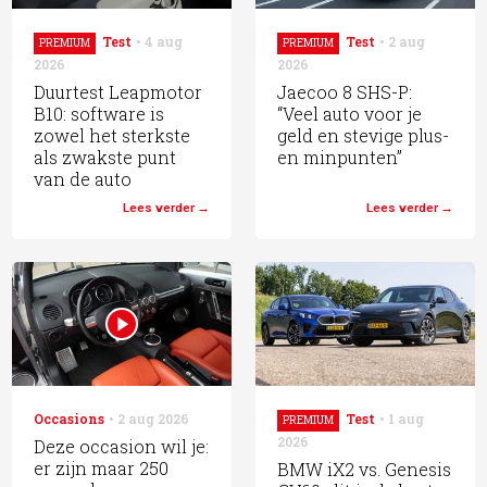
Test
4 aug
Test
2 aug
PREMIUM
PREMIUM
2026
2026
Duurtest Leapmotor
Jaecoo 8 SHS-P:
B10: software is
“Veel auto voor je
zowel het sterkste
geld en stevige plus-
als zwakste punt
en minpunten”
van de auto
Lees verder
Lees verder
Occasions
2 aug 2026
Test
1 aug
PREMIUM
2026
Deze occasion wil je:
er zijn maar 250
BMW iX2 vs. Genesis