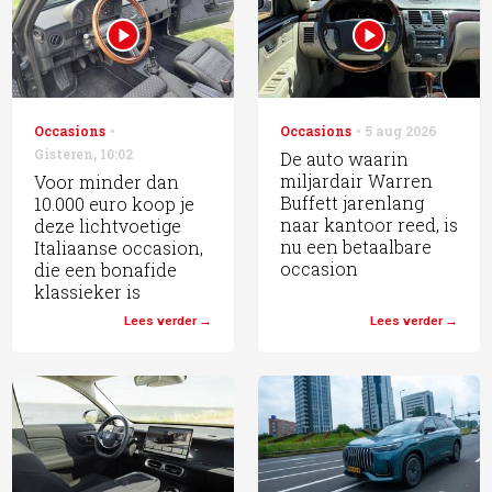
Occasions
Occasions
5 aug 2026
Gisteren
,
10:02
De auto waarin
miljardair Warren
Voor minder dan
Buffett jarenlang
10.000 euro koop je
naar kantoor reed, is
deze lichtvoetige
nu een betaalbare
Italiaanse occasion,
occasion
die een bonafide
klassieker is
Lees verder
Lees verder