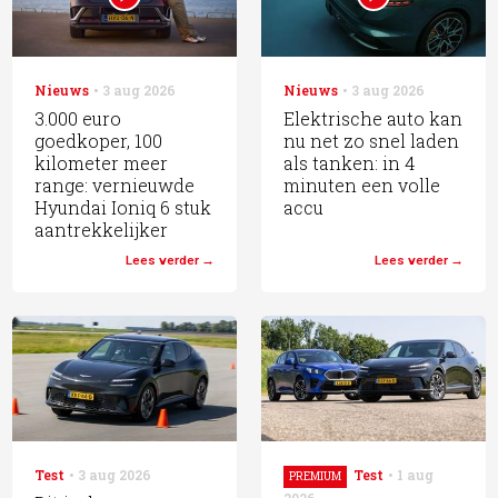
Nieuws
3 aug 2026
Nieuws
3 aug 2026
3.000 euro
Elektrische auto kan
goedkoper, 100
nu net zo snel laden
kilometer meer
als tanken: in 4
range: vernieuwde
minuten een volle
Hyundai Ioniq 6 stuk
accu
aantrekkelijker
Lees verder
Lees verder
Test
3 aug 2026
Test
1 aug
PREMIUM