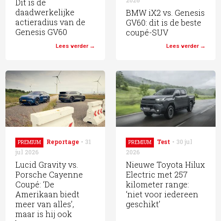
2026
Dit is de
daadwerkelijke
BMW iX2 vs. Genesis
actieradius van de
GV60: dit is de beste
Genesis GV60
coupé-SUV
Lees verder
Lees verder
Reportage
31
Test
30 jul
PREMIUM
PREMIUM
jul 2026
2026
Lucid Gravity vs.
Nieuwe Toyota Hilux
Porsche Cayenne
Electric met 257
Coupé: ‘De
kilometer range:
Amerikaan biedt
‘niet voor iedereen
meer van alles’,
geschikt’
maar is hij ook