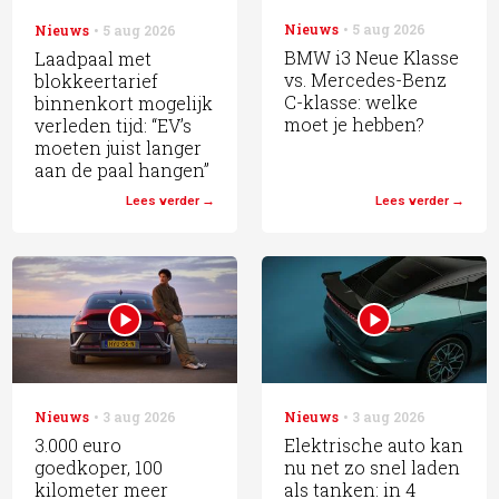
Nieuws
5 aug 2026
Nieuws
5 aug 2026
BMW i3 Neue Klasse
Laadpaal met
vs. Mercedes-Benz
blokkeertarief
C-klasse: welke
binnenkort mogelijk
moet je hebben?
verleden tijd: “EV’s
moeten juist langer
aan de paal hangen”
Lees verder
Lees verder
Nieuws
3 aug 2026
Nieuws
3 aug 2026
3.000 euro
Elektrische auto kan
goedkoper, 100
nu net zo snel laden
kilometer meer
als tanken: in 4