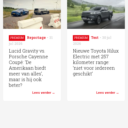
Reportage
31
Test
30 jul
PREMIUM
PREMIUM
jul 2026
2026
Lucid Gravity vs.
Nieuwe Toyota Hilux
Porsche Cayenne
Electric met 257
Coupé: ‘De
kilometer range:
Amerikaan biedt
‘niet voor iedereen
meer van alles’,
geschikt’
maar is hij ook
beter?
Lees verder
Lees verder