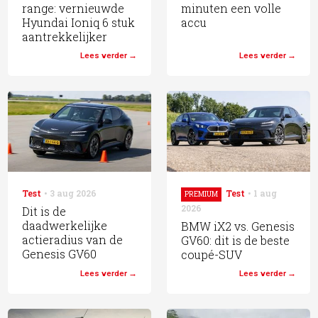
range: vernieuwde
minuten een volle
Hyundai Ioniq 6 stuk
accu
aantrekkelijker
Lees verder
Lees verder
Test
3 aug 2026
Test
1 aug
PREMIUM
2026
Dit is de
daadwerkelijke
BMW iX2 vs. Genesis
actieradius van de
GV60: dit is de beste
Genesis GV60
coupé-SUV
Lees verder
Lees verder