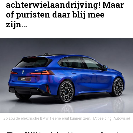
achterwielaandrijving! Maar
of puristen daar blij mee
zijn…
Zo zou de elektrische BMW 1-serie eruit kunnen zien.
(Afbeelding: Autovisie)