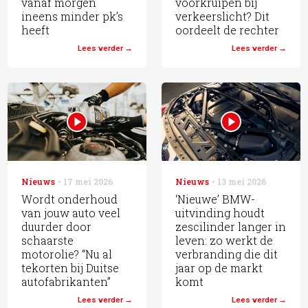
vanaf morgen
voorkruipen bij
ineens minder pk’s
verkeerslicht? Dit
heeft
oordeelt de rechter
Lees verder
Lees verder
Nieuws
17 mei 2026
Nieuws
13 mei 2026
Wordt onderhoud
‘Nieuwe’ BMW-
van jouw auto veel
uitvinding houdt
duurder door
zescilinder langer in
schaarste
leven: zo werkt de
motorolie? “Nu al
verbranding die dit
tekorten bij Duitse
jaar op de markt
autofabrikanten”
komt
Lees verder
Lees verder