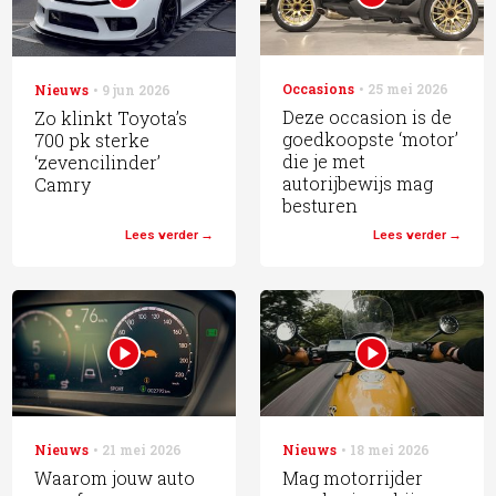
Occasions
25 mei 2026
Nieuws
9 jun 2026
Deze occasion is de
Zo klinkt Toyota’s
goedkoopste ‘motor’
700 pk sterke
die je met
‘zevencilinder’
autorijbewijs mag
Camry
besturen
Lees verder
Lees verder
Nieuws
21 mei 2026
Nieuws
18 mei 2026
Waarom jouw auto
Mag motorrijder